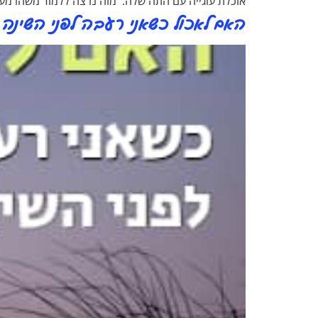
אוכלת עוגייה עם התה שלה. מזה נרצה ללמוד משהו מעשי
האם לאכול כשאני רעבה לפני השינה [פו