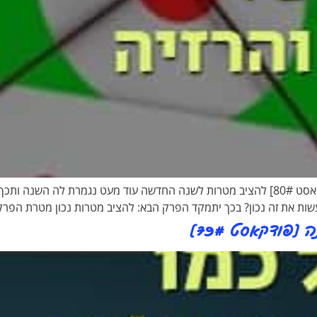
איך להציב מטרות בריאות והרזיה – לשנה החדשה [פודקאסט 80#] להציב מטרות לשנה החדשה ע
לעשות את זה נכון? בכך יתמקד הפרק הבא: להציב מטרות נכון מטרת הפ
פודקאסט 79#]​