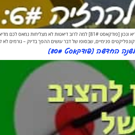
מיינדסט להרזיה #6: הפעם אני מחפשת שינוי אמיתי, בריא ונכון [פודקאסט 81#] למה 
ונפליקטים פנימיים, שבסופו של דבר עושים ההפך בדיוק – גורמים לא לה
נה החדשה [פודקאסט 80#]​