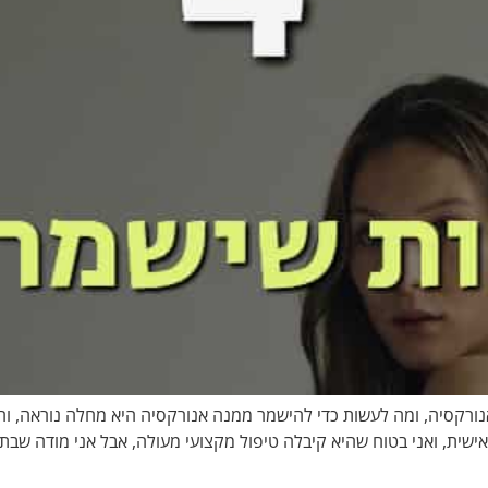
תחות שישמרו עליך מאנורקסיה [פודקאסט 82#] אנורקסיה, ומה לעשות כדי להישמר ממנה אנורקסיה ה
ת, ואני בטוח שהיא קיבלה טיפול מקצועי מעולה, אבל אני מודה שבתוכ