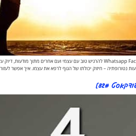
רואי הניג מציג: Whatsapp Facebook-f Youtube Twitter Linkedin להרגיש טוב עם עצמי וע