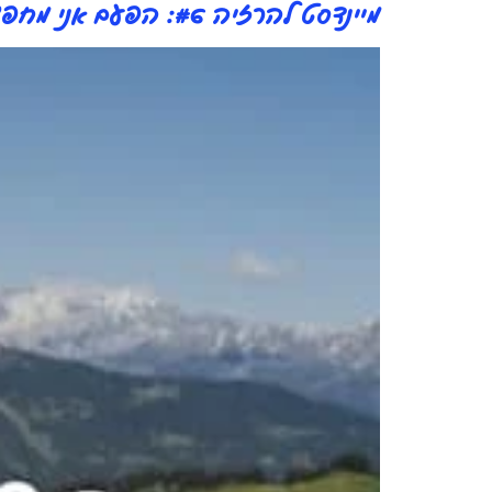
מיינדסט להרזיה #6: הפעם אני מחפשת שינוי אמיתי, בריא ונכון [פודקאסט 81#]