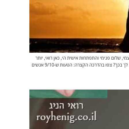
ם אחרים מתוך מודעות, דיוק עצמי, שלום פנימי והתפתחות אישית הי, כאן רואי, יותר
מ-20 שנה שאני עוזר לאנשים לשפר את בריאותם, באמצעות נטורופתיה – חיזוק יכולתו של הגוף לרפא את עצמו. איך אפשר לעזור לך בכך? צפו בהדרכה הקצרה: הטעות ש-9/10 אנשים