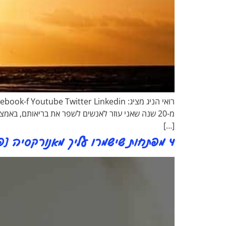
[…]
4 מפתחות שישמרו עליך מאנורקסיה [פודקאסט 82#]