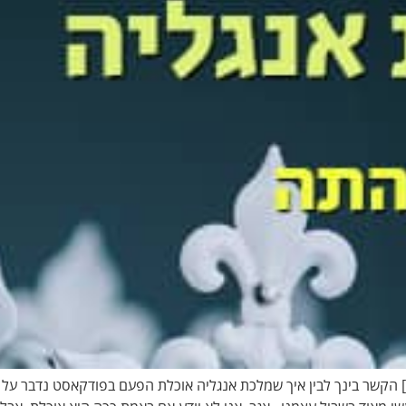
לאכול כמו מלכת אנגליה – העוגה והתה [פודקאסט 79#] הקשר בינך לבין איך שמלכת אנגליה אוכלת הפ