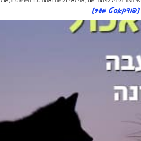
 מאוד בשביל עצמנו. אגב, אני לא יודע אם באמת ככה היא אוכלת, אבל 
דקאסט 78#]​