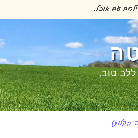
לחם עם אוכל:
טה
לב טוב,
 בקלות)