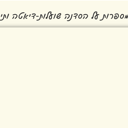
ספרות על הסדנה שועלות-דיאטה ותיק