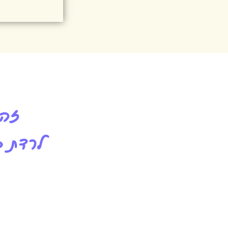
זה 
לרדת ב