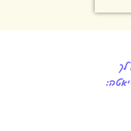
לך
יאטה: