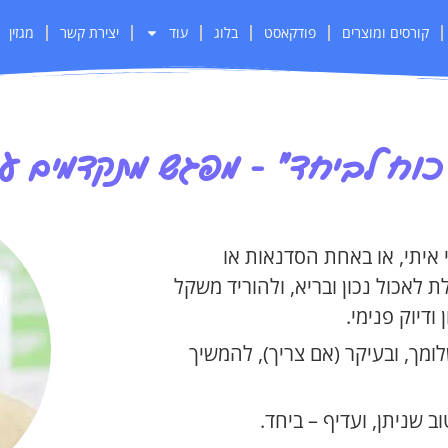
קורסים ומוצרים
פודקאסט
בלוג
עוד
יצירת קשר
מגזין
 כוח לביחד" - מפגש מתקדמים עם
י איתי, או באחת הסדנאות או
 לאכול נכון ובריא, ולהוריד משקל
 ודיוק פנימי.
ומך, ובעיקר (אם צריך), להמשיך
 שניתן, ועדיף – ביחד.