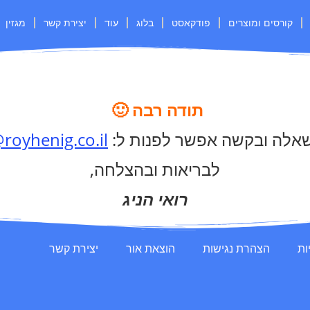
קורסים ומוצרים
פודקאסט
בלוג
עוד
יצירת קשר
מגזין
תודה רבה 🙂
אלה ובקשה אפשר לפנות ל:
royhenig.co.il
לבריאות ובהצלחה,
רואי הניג
ות
הצהרת נגישות
הוצאת אור
יצירת קשר