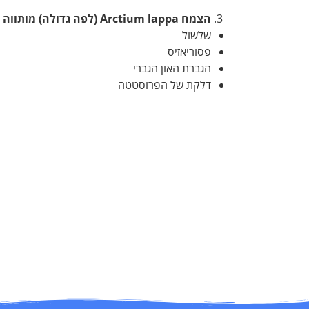
הצמח
Arctium lappa (לפה גדולה) מותווה לטיפול ב:
שלשול
פסוריאזיס
הגברת האון הגברי
דלקת של הפרוסטטה