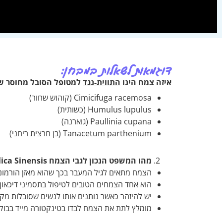
דוגמאות לשאלות במבחן:
איזה צמח הינו
התווית-נגד
למטופל הסובל מחוסר שי
Cimicifuga racemosa (קוהוש שחור)
Humulus lupulus (כשותית)
Paullinia cupana (גוארנה)
Tanacetum parthenium (בן חרצית ריחני)
מהו המשפט הנכון לגבי הצמח
Angelica Sinensis (אנג'לי
הצמח מתאים לגיל המעבר בכך שהוא מאזן הורמונל
הוא אחד הצמחים הטובים לטיפול בתסמיני דיכאון.
יש להיזהר כאשר נותנים אותו לנשים שסובלות מקור
מומלץ לתת את הצמח לבדו בטינקטורה מייד בבוקר,