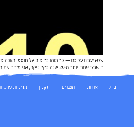
שלא יעבדו עליכם — כך תזהו בלופים על תוספי תזונה פ
חושב?" אחרי יותר מ-20 שנה בקליניקה‏, אני מזהה את הדפוסים האלה מיד‏. הם חוזרים על עצמם‏, כמעט מילה במילה‏, מפרסומת לפרסומת‏. המאמר הזה […]
בית
אודות
מוצרים
תקנון
מדיניות פרטיות