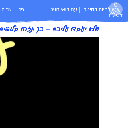
להיות במיטבי | עם רואי הניג
בית
אודות
שלא יעבדו עליכם — כך תזהו בלופים 