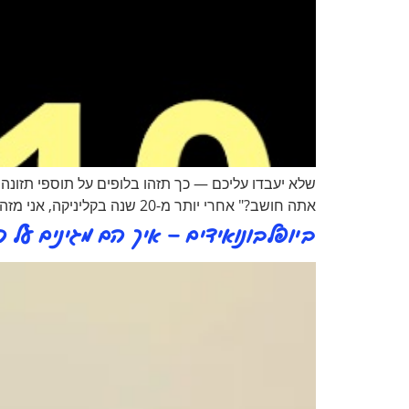
שלא יעבדו עליכם — כך תזהו בלופים על תוספי תזונה
אתה חושב?" אחרי יותר מ-20 שנה בקליניקה‏, אני מזהה את הדפוסים האלה מיד‏. הם חוזרים על עצמם‏, כמעט מילה במילה‏, מפרסומת לפרסומת‏. המאמר הזה […]
ביופלבונואידים – איך הם מגינים על הג