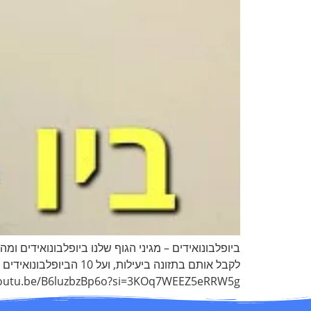
ביופלבונואידים – מגיני הגוף שלנו ביופלבונואידים 
לקבל אותם בתזונה ביעי
https://youtu.be/B6luzbzBp6o?si=3KOq7WEEZ5eRRW5g כדי להתעדכן כשיוצא וידאו חדש, מומלץ 