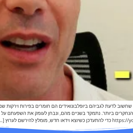
ומה שחשוב לדעת לגביהם ביופלבונואידים הם חומרים בפירות וירקות ש
לות, ועל 10 הביופלבונואידים הנחקרים ביותר. נתמקד בשניים מהם, ונבחן לעומק את ה
להירשם לערוץ […]