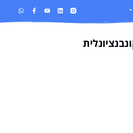
בנציונלית​