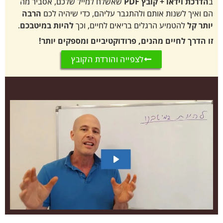
 + קובץ PDF
שאשלח למייל שלכם, אסביר מה
נות אותם ולהתגבר עליהם, כדי שיהיה לכם
הרבה
מיע הרגלים בריאים לחיים, וכך
להיות במיטבכם
.
יים מהנים, פרודוקטיביים ומספקים יותר!
לצפייה והורדת הקובץ