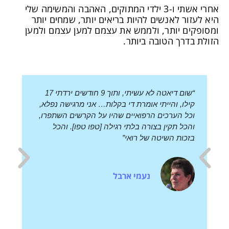
אחרי אשתי ו-3 ילדי המתוקים, האהבה והמשימה שלי
לאנשים להיות בריאים יותר, שמחים יותר
יותר, ולממש את עצמם למען עצמם ולמען
ך הטובה ביותר.
“שום דיאטה לא עשיתי, ותוך 9 חודשים ירדתי 17
תודה רבה על האימו
, והייתי אומרת די בקלות… אני מרגישה נפלא,
התזונה. לא רק שיר
הערכים הרפואיים שהיו על הקרשים השתפרו,
רקדנית שליווה אות
 תקין בצורה בלתי רגילה [טפו טפו]. והכל
מהמראה. תודה ר
ת השיטה של רואי”
חגית
נעמי ארבל