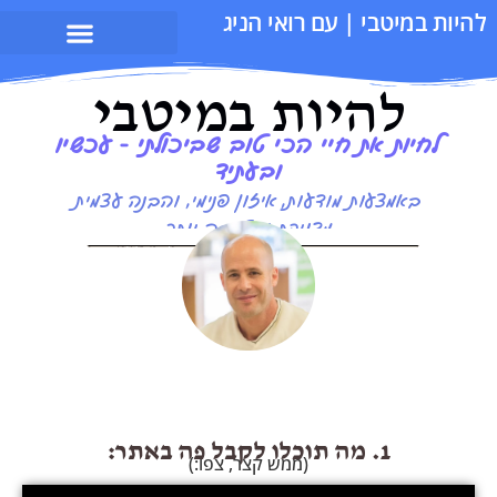
בי | עם רואי הניג
היות במיטבי
 את חיי הכי טוב שביכולתי - עכשיו
ובעתיד
עות מודעות, איזון פנימי, והבנה עצמית
מדויקת ומיטיבה יותר
1. מה תוכלו לקבל פה באתר:
(ממש קצר, צפו:)