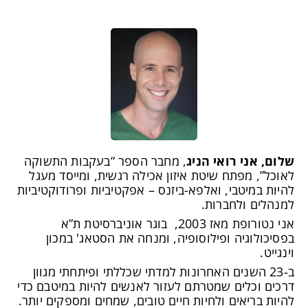
 רואי הניג
, מחבר הספר “בעקבות התשוקה
תח שיטת איזון אכילה רגשית, ומייסד מעגל
בי, ואלפא-ביזנס – אפקטיביות ופרודוקטיביות
לחברות.
אני נטורופת מאז 2003, בוגר אוניברסיטת ת”א
ה ופילוסופיה, ומנחה את הסטאג' במכון
השנים האחרונות למדתי שכללתי ופיתחתי מגוון
ים שמטרתם לעזור לאנשים להיות במיטבם כדי
ים ולחיות חיים טובים, שמחים ומספקים יותר.