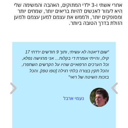
אחרי אשתי ו-3 ילדי המתוקים, האהבה והמשימה שלי
לאנשים להיות בריאים יותר, שמחים יותר
יותר, ולממש את עצמם למען עצמם ולמען
ך הטובה ביותר.
“שום דיאטה לא עשיתי, ותוך 9 חודשים ירדתי 17
תודה רבה על האימו
, והייתי אומרת די בקלות… אני מרגישה נפלא,
התזונה. לא רק שיר
הערכים הרפואיים שהיו על הקרשים השתפרו,
רקדנית שליווה אות
 תקין בצורה בלתי רגילה [טפו טפו]. והכל
מהמראה. תודה ר
ת השיטה של רואי”
חגית
נעמי ארבל