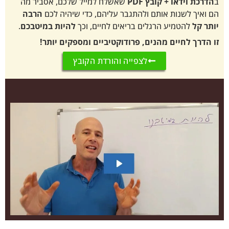
 + קובץ PDF
שאשלח למייל שלכם, אסביר מה
נות אותם ולהתגבר עליהם, כדי שיהיה לכם
הרבה
מיע הרגלים בריאים לחיים, וכך
להיות במיטבכם
.
יים מהנים, פרודוקטיביים ומספקים יותר!
לצפייה והורדת הקובץ