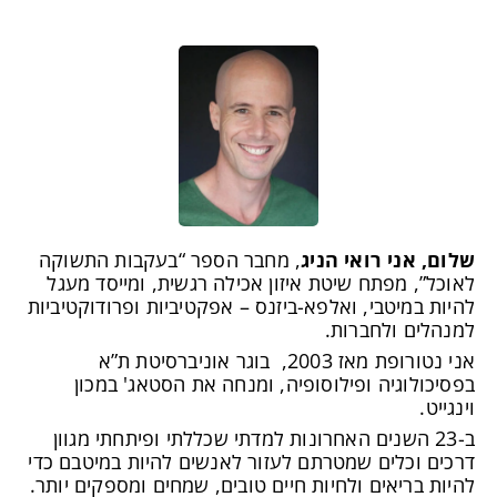
 רואי הניג
, מחבר הספר “בעקבות התשוקה
תח שיטת איזון אכילה רגשית, ומייסד מעגל
בי, ואלפא-ביזנס – אפקטיביות ופרודוקטיביות
לחברות.
אני נטורופת מאז 2003, בוגר אוניברסיטת ת”א
ה ופילוסופיה, ומנחה את הסטאג' במכון
השנים האחרונות למדתי שכללתי ופיתחתי מגוון
ים שמטרתם לעזור לאנשים להיות במיטבם כדי
ים ולחיות חיים טובים, שמחים ומספקים יותר.