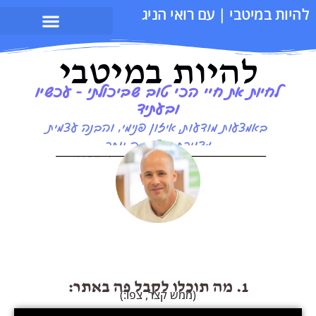
בי | עם רואי הניג
היות במיטבי
 את חיי הכי טוב שביכולתי - עכשיו
ובעתיד
עות מודעות, איזון פנימי, והבנה עצמית
מדויקת ומיטיבה יותר
1. מה תוכלו לקבל פה באתר:
(ממש קצר, צפו:)