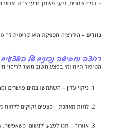
– דגים שמנים, זרעי פשתן, זרעי צ'יה, אגוזי מלך, תו
נוזלים
– הידרציה מספקת היא קריטית לריפוי טוב. שתו לפ
רחצה וחבישה נכונים של הפצעים
הטיפול היומיומי בפצע חשוב מאוד לריפוי מיט
ניקוי עדין – השתמשו במים פושרים וסב
לחות מאוזנת – פצעים זקוקים ללחות מאו
אוורור – תנו לפצע 'לנשום' כשאפשר, אך