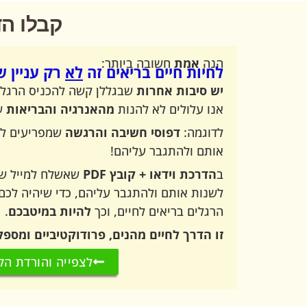
קבלו הדרכ
הנה
אמת
חשובה ביותר:
לחיות חיים בריאים זה
לא
רק עניין ש
יש סיבות אחרות
שבגללן קשה להכניס הרגלים 
אנו עלולים לא להנות
מהאנרגיה והבריאות
שי
לדוגמה:
דפוסי חשיבה והרגשה
שמפריעים להצ
אותם ולהתגבר עליהם!
ב
הדרכת וידאו + קובץ PDF
שאשלח למייל של
לשנות אותם ולהתגבר עליהם, כדי שיהיה לכם
הרגלים בריאים לחיים, וכך
להיות במיטבכם
.
זו הדרך לחיים מהנים, פרודוקטיביים ומספק
לצפייה והורדת הק