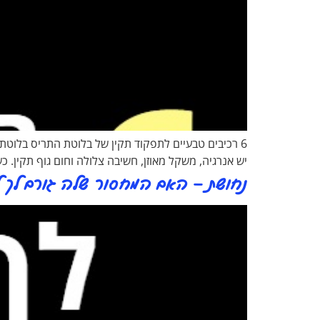
6 רכיבים טבעיים לתפקוד תקין של בלוטת התריס בלוט
יש אנרגיה, משקל מאוזן, חשיבה צלולה וחום גוף תקין
נחושת – האם המחסור שלה גורם לך ל