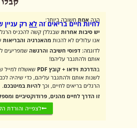
קבלו הד
הנה
אמת
חשובה ביותר:
לחיות חיים בריאים זה
לא
רק עניין ש
יש סיבות אחרות
שבגללן קשה להכניס הרגלים 
אנו עלולים לא להנות
מהאנרגיה והבריאות
שי
לדוגמה:
דפוסי חשיבה והרגשה
שמפריעים להצ
אותם ולהתגבר עליהם!
ב
הדרכת וידאו + קובץ PDF
שאשלח למייל של
לשנות אותם ולהתגבר עליהם, כדי שיהיה לכם
הרגלים בריאים לחיים, וכך
להיות במיטבכם
.
זו הדרך לחיים מהנים, פרודוקטיביים ומספק
לצפייה והורדת הק