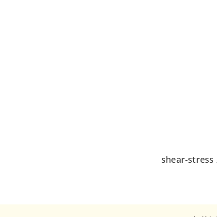
מחקרים נוספים (כמו PLoS ONE, 2021) מראים איך הפסקות תנועה קצרות משפרות את זרימת הדם, את shear-stress