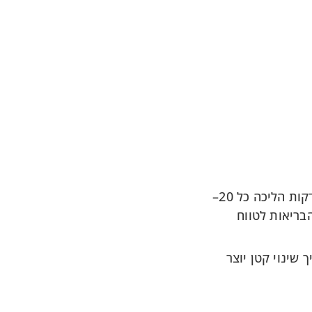
המסר המרכזי של המחקר פשוט – הגוף שלנו נועד לתנועה מתמדת, לא לישיבה ממושכת. הפסקות של 2 דקות הליכה כל 20–
הבריאות לטווח
 שינוי קטן יוצר