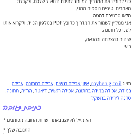
ת המדריך המיוחד לתיבת הדוא"ל שלכם, ולקבלת
ם נוספים ממני,
 למטה.
אני ממליץ לשמור את המדריך כקובץ PDF בטלפון הנייד, ולקרוא אותו
ה.
ה ובהנאה,
royhen
,
איזון אכילה רגשית
,
אכילה בחתונה
,
אכילה
 במידה בחתונה
,
אכילה רגשית
,
דיאטה
,
הרזיה
,
חתונה
,
 במשקל
כתיבת תגובה
האימייל לא יוצג באתר.
שדות החובה מסומנים
*
התגובה שלך
*