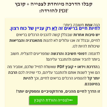
ו הדרכה מיוחדת לצפייה + קובץ
PDF להורדה:
חשובה ביותר:
ים בריאים זה
לא
רק עניין של כוח רצון.
 אחרות
שבגללן קשה להכניס הרגלים בריאים
לל זה אנו עלולים לא להנות
מהאנרגיה והבריאות
יות לנו.
פוסי חשיבה והרגשה
שמפריעים להצליח. חשוב
יר אותם ולהתגבר עליהם!
או + קובץ PDF
שאשלח למייל שלכם, אסביר מה
שנות אותם ולהתגבר עליהם, כדי שיהיה לכם
הרבה
טמיע הרגלים בריאים לחיים, וכך
להיות
.
חיים מהנים, פרודוקטיביים ומספקים יותר!
לצפייה והורדת הקובץ