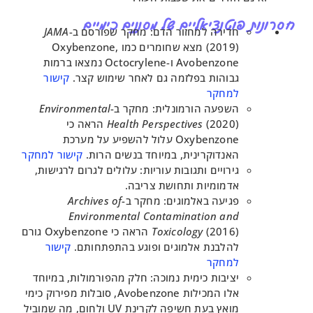
פוטנציאליים של מסננים כימיים
חדירה למחזור הדם: מחקר שפורסם ב-
JAMA
(2019) מצא שחומרים כמו Oxybenzone,
Avobenzone ו-Octocrylene נמצאו ברמות
גבוהות בפלזמה גם לאחר שימוש קצר.
קישור
למחקר
השפעה הורמונלית: מחקר ב-
Environmental
Health Perspectives
(2020) הראה כי
Oxybenzone עלול להשפיע על מערכת
האנדוקרינית, במיוחד בנשים הרות.
קישור למחקר
גירויים ותגובות עוריות: עלולים לגרום לרגישות,
אדמומיות ותחושת צריבה.
פגיעה באלמוגים: מחקר ב-
Archives of
Environmental Contamination and
Toxicology
(2016) הראה כי Oxybenzone גורם
להלבנת אלמוגים ופוגע בהתפתחותם.
קישור
למחקר
יציבות כימית נמוכה: חלק מהפורמולות, במיוחד
אלו המכילות Avobenzone, סובלות מפירוק כימי
מואץ בעת חשיפה לקרינת UV ולחום, מה שמוביל