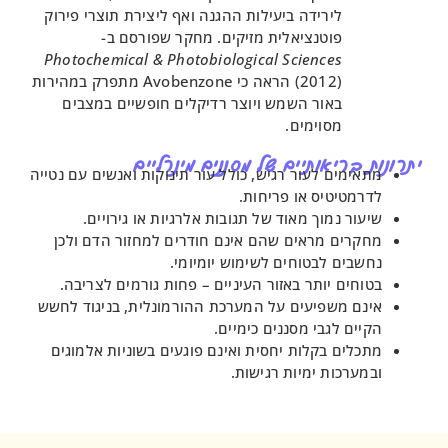
לירידה ביעילות ההגנה ואף ליצירת תוצרי פירוק
פוטנציאלית מזיקים. מחקר שפורסם ב-
Photochemical & Photobiological Sciences
(2012) הראה כי Avobenzone מתפרק במהירות
באור השמש ויוצר רדיקלים חופשיים במצבים
מסוימים.
ריאותיים של מסננים מינרליים
מים לעור רגיש, כולל עור תינוקות ואנשים עם נטייה
טיטיס או פריחות.
 נמוך מאוד של תגובות אלרגיות או גירויים.
ים מראים שהם אינם חודרים למחזור הדם ולכן
ים לבטוחים לשימוש יומיומי.
ים יותר באזור העיניים – פחות גורמים לצריבה.
 משפיעים על המערכת ההורמונלית, בניגוד לחשש
 לגבי מסננים כימיים.
ים בקלות יחסית ואינם פוגעים בשוניות אלמוגים
רכות ימיות רגישות.