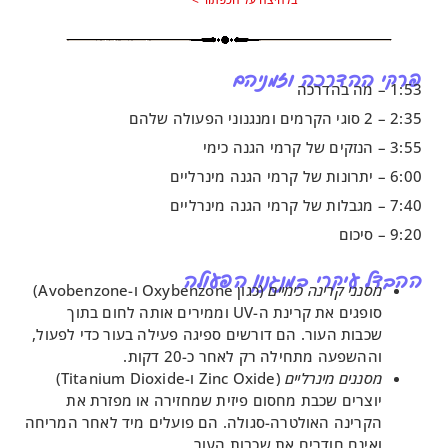
דרכה וזמניהם
קרי במנגנון הפעולה
 קרינה כימיים
(כגון Oxybenzone ו-Avobenzone)
סופגים את קרינת ה-UV וממירים אותה לחום בתוך
ת העור. הם דורשים ספיגה פעילה בעור כדי לפעול,
עה מתחילה רק לאחר כ-20 דקות.
ם מינרליים
(Zinc Oxide ו-Titanium Dioxide)
ים שכבת מחסום פיזית שמחזירה או מפזרת את
נה האולטרה-סגולה. הם פועלים מיד לאחר המריחה
ם חודרים את שכבות העור.